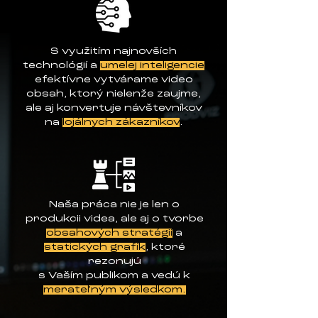
S využitím najnovších
technológií a
umelej inteligencie
efektívne vytvárame video
obsah, ktorý nielenže zaujme,
ale aj konvertuje návštevníkov
na
lojálnych zákazníkov
.
Naša práca nie je len o
produkcii videa, ale aj o tvorbe
obsahových stratégií
a
statických grafík
, ktoré
rezonujú
s Vaším publikom a vedú k
merateľným výsledkom.