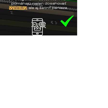
pomáhajú nielen dosahovať
výsledky
, ale aj šetriť peniaze.
Na rozdiel od konkurencie
kombinujeme unikátnu
videoprodukciu s
dátovo
podloženým prístupom.
Ak hľadáte partnera, ktorý
rozumie
marketingu
, vie
pracovať s
algoritmami
a
vytvára
obsah
, ktorý mení
divákov na
zákazníkov
, ste na
správnom mieste.