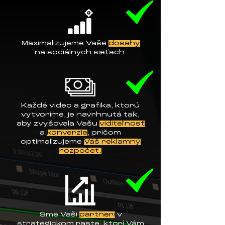
Maximalizujeme Vaše
dosahy
na sociálnych sieťach.
Každé video a grafika, ktorú
vytvoríme, je navrhnutá tak,
aby zvyšovala Vašu
viditeľnosť
a
konverzie
, pričom
optimalizujeme
Váš reklamný
rozpočet.
Sme Vaši
partneri
v
strategickom raste, ktorí Vám