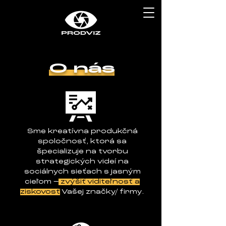
O nás
Sme kreatívna produkčná
spoločnosť, ktorá sa
špecializuje na tvorbu
strategických videí na
sociálnych sieťach s jasným
cieľom –
zvýšiť
viditeľnosť a
ziskovosť
Vašej značky/ firmy.